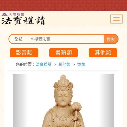
Toggl
navig
搜索
影音類
書籍類
其他類
您的位置：
法寶禮請
>
其他類
>
塑像
Previous
Next