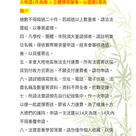
；
人申請
1
件為限
立體佛菩薩像，以選擇
1
尊為
。
限
總數不得超過二十件，
若超過以上數量者，請洽法
寶組，以專案處理。
四、凡學校、團體、寺院須大量請領者，請註明單
位名稱，
得依實際需求量申請，經本會審核通過
後，以貨運寄出。
五、本會大陸地區無法支付運費，
所有法寶寄送採
貨到付款方式寄出，不願支付運費者，請勿申請。
六、請詳細填寫姓名、住址、電話、電子信箱、
法
寶名稱及數量等資料，資料不齊全者，恕難受理。
七、所請法寶請預先自行紀錄集中，作一次申請，
以便一起處理寄送，節省人力運費。為了維護十方
大德們的護持
，申請一次法寶以
14
天為限，
14
天內
不得重覆申請。
八、法寶首重學習落實，請勿僅作個人收藏，以免