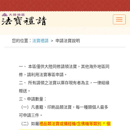
Toggl
navig
您的位置：
法寶禮請
> 申請法寶說明
一、 本區僅供大陸同修請領法寶，其他海外地區同
修，
請利用法寶專區申請。
二、
所有請領之法寶以庫存現有者為主，一律結緣
贈送。
三、申請數量：
（一）凡書籍、印刷品類法寶，每一種類個人最多
可申請三件。
，
（二）如屬
禮品類法寶或播經機
/
念佛機等類別
個