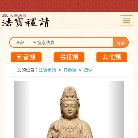
Toggl
navig
搜索
影音類
書籍類
其他類
您的位置：
法寶禮請
>
其他類
>
塑像
Previous
Next