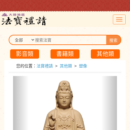
Toggl
navig
搜索
影音類
書籍類
其他類
您的位置：
法寶禮請
>
其他類
>
塑像
Previous
Next